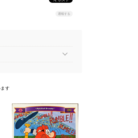
通報する
います