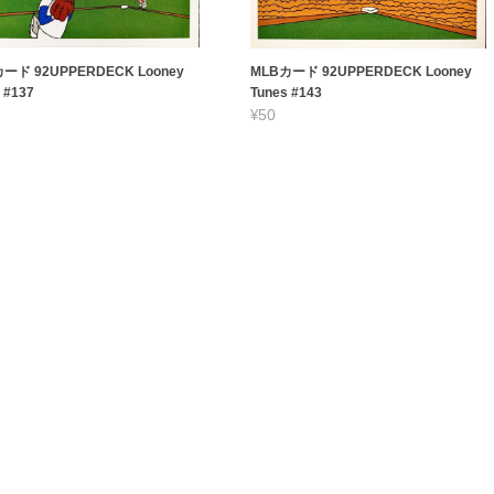
ード 92UPPERDECK Looney
MLBカード 92UPPERDECK Looney
 #137
Tunes #143
¥50