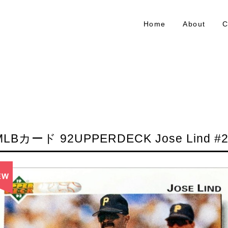
Home
About
C
MLBカード 92UPPERDECK Jose Lind #2