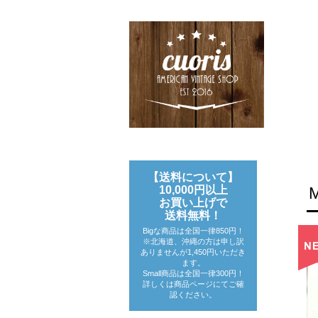
【送料について】
10,000円以上
お買い上げで
送料無料！
Bigな商品は全国一律850円！
※北海道、沖縄の方は申し訳
ありませんが1,450円いただき
ます。
Small商品は全国一律300円！
詳しくは商品ページにてご確
認ください。