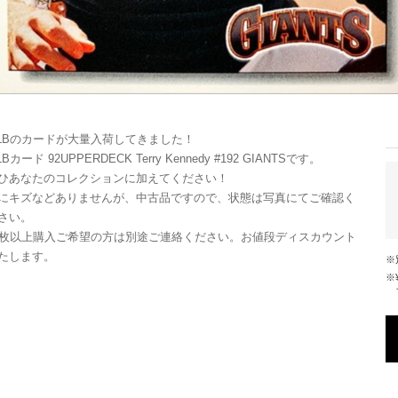
LBのカードが大量入荷してきました！
LBカード 92UPPERDECK Terry Kennedy #192 GIANTSです。
ひあなたのコレクションに加えてください！
にキズなどありませんが、中古品ですので、状態は写真にてご確認く
さい。
0枚以上購入ご希望の方は別途ご連絡ください。お値段ディスカウント
たします。
※¥10,000以上のご注文で国内送料が無