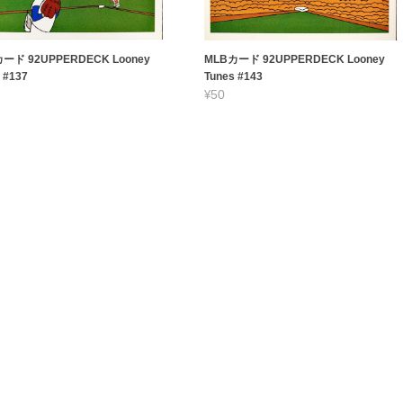
ード 92UPPERDECK Looney
MLBカード 92UPPERDECK Looney
 #137
Tunes #143
¥50