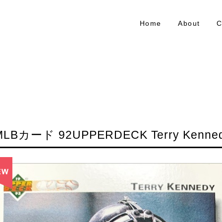
Home
About
C
MLBカード 92UPPERDECK Terry Kenned