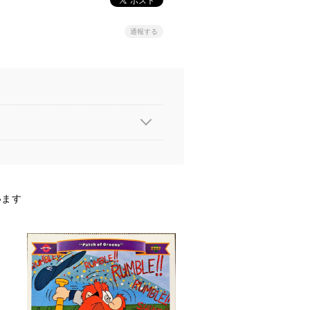
通報する
います