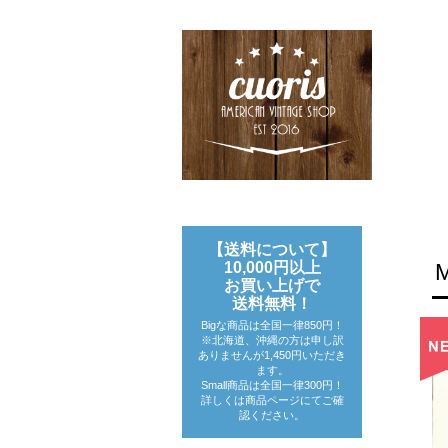
【送料について】
10,000円以上
お買い上げで
送料無料！
Bigな商品は全国一律850円！
※北海道、沖縄の方は申し訳
ありませんが1,450円いただき
ます。
Small商品は全国一律300円！
詳しくは商品ページにてご確
認ください。