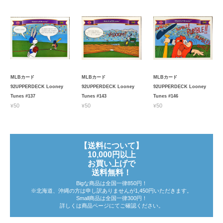
MLBカード
MLBカード
MLBカード
92UPPERDECK Looney
92UPPERDECK Looney
92UPPERDECK Looney
Tunes #137
Tunes #143
Tunes #146
¥50
¥50
¥50
【送料について】
10,000円以上
お買い上げで
送料無料！
Bigな商品は全国一律850円！
※北海道、沖縄の方は申し訳ありませんが1,450円いただきます。
Small商品は全国一律300円！
詳しくは商品ページにてご確認ください。