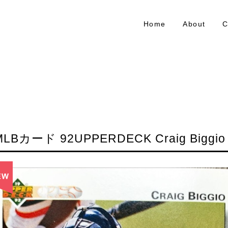
Home
About
C
MLBカード 92UPPERDECK Craig Biggio