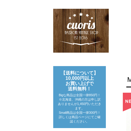
【送料について】
10,000円以上
お買い上げで
送料無料！
Bigな商品は全国一律850円！
※北海道、沖縄の方は申し訳
ありませんが1,450円いただき
ます。
Small商品は全国一律300円！
詳しくは商品ページにてご確
認ください。