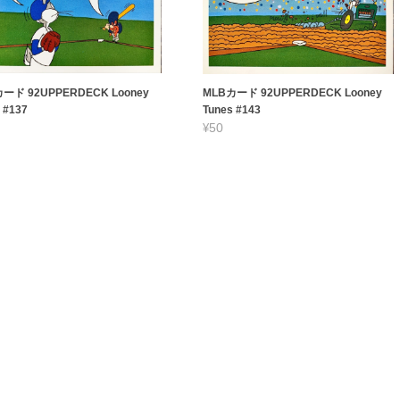
ード 92UPPERDECK Looney
MLBカード 92UPPERDECK Looney
 #137
Tunes #143
¥50