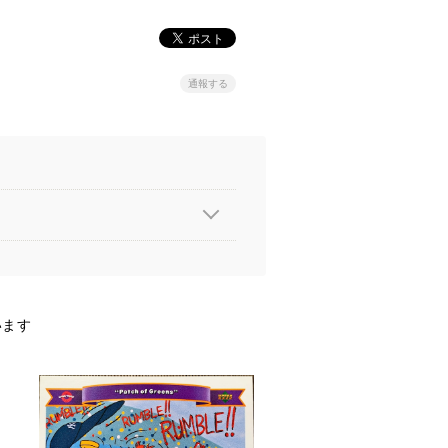
通報する
います