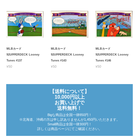
MLBカード
MLBカード
MLBカード
92UPPERDECK Looney
92UPPERDECK Looney
92UPPERDECK Looney
Tunes #137
Tunes #143
Tunes #146
¥50
¥50
¥50
【送料について】
10,000円以上
お買い上げで
送料無料！
Bigな商品は全国一律850円！
※北海道、沖縄の方は申し訳ありませんが1,450円いただきます。
Small商品は全国一律300円！
詳しくは商品ページにてご確認ください。