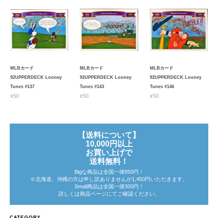
MLBカード
MLBカード
MLBカード
92UPPERDECK Looney
92UPPERDECK Looney
92UPPERDECK Looney
Tunes #137
Tunes #143
Tunes #146
¥50
¥50
¥50
【送料について】
10,000円以上
お買い上げで
送料無料！
Bigな商品は全国一律850円！
※北海道、沖縄の方は申し訳ありませんが1,450円いただきます。
Small商品は全国一律300円！
詳しくは商品ページにてご確認ください。
CATEGORY