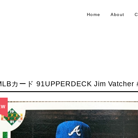
Home
About
C
MLBカード 91UPPERDECK Jim Vatcher 