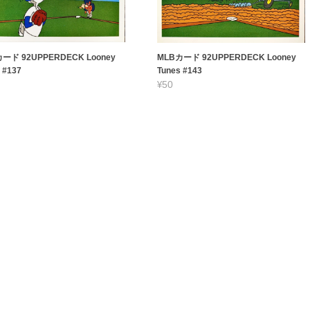
ード 92UPPERDECK Looney
MLBカード 92UPPERDECK Looney
 #137
Tunes #143
¥50