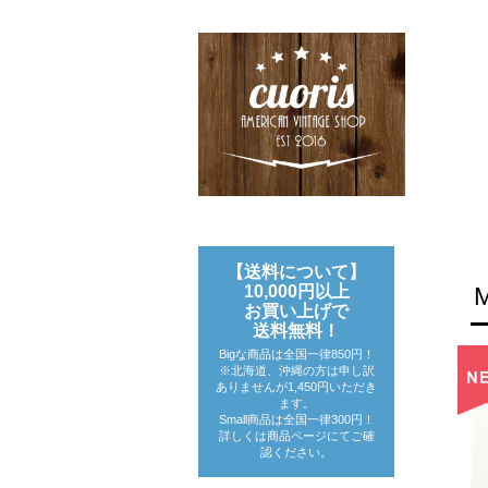
【送料について】
10,000円以上
お買い上げで
送料無料！
Bigな商品は全国一律850円！
※北海道、沖縄の方は申し訳
ありませんが1,450円いただき
ます。
Small商品は全国一律300円！
詳しくは商品ページにてご確
認ください。