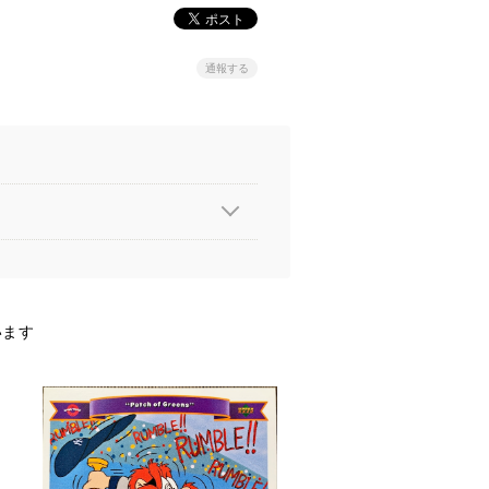
通報する
います