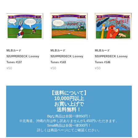
MLBカード
MLBカード
MLBカード
92UPPERDECK Looney
92UPPERDECK Looney
92UPPERDECK Looney
Tunes #137
Tunes #143
Tunes #146
¥50
¥50
¥50
【送料について】
10,000円以上
お買い上げで
送料無料！
Bigな商品は全国一律850円！
※北海道、沖縄の方は申し訳ありませんが1,450円いただきます。
Small商品は全国一律300円！
詳しくは商品ページにてご確認ください。