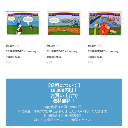
MLBカード
MLBカード
MLBカード
92UPPERDECK Looney
92UPPERDECK Looney
92UPPERDECK Looney
Tunes #137
Tunes #143
Tunes #146
¥50
¥50
¥50
【送料について】
10,000円以上
お買い上げで
送料無料！
Bigな商品は全国一律850円！
※北海道、沖縄の方は申し訳ありませんが1,450円いただきます。
Small商品は全国一律300円！
詳しくは商品ページにてご確認ください。