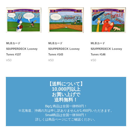
MLBカード
MLBカード
MLBカード
92UPPERDECK Looney
92UPPERDECK Looney
92UPPERDECK Looney
Tunes #137
Tunes #143
Tunes #146
¥50
¥50
¥50
【送料について】
10,000円以上
お買い上げで
送料無料！
Bigな商品は全国一律850円！
※北海道、沖縄の方は申し訳ありませんが1,450円いただきます。
Small商品は全国一律300円！
詳しくは商品ページにてご確認ください。