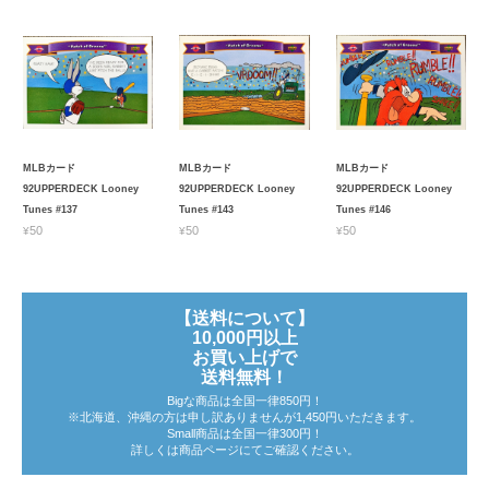
MLBカード
MLBカード
MLBカード
92UPPERDECK Looney
92UPPERDECK Looney
92UPPERDECK Looney
Tunes #137
Tunes #143
Tunes #146
¥50
¥50
¥50
【送料について】
10,000円以上
お買い上げで
送料無料！
Bigな商品は全国一律850円！
※北海道、沖縄の方は申し訳ありませんが1,450円いただきます。
Small商品は全国一律300円！
詳しくは商品ページにてご確認ください。