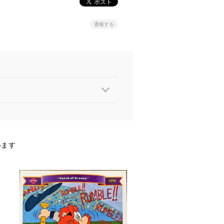
通報する
います