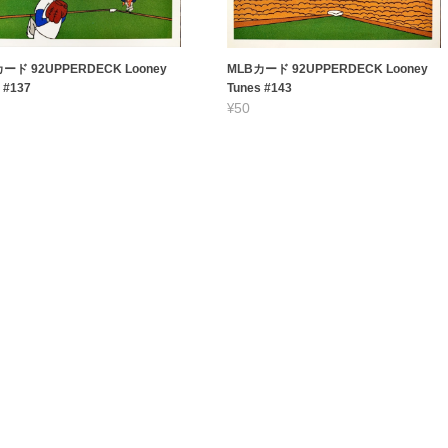
ード 92UPPERDECK Looney
MLBカード 92UPPERDECK Looney
 #137
Tunes #143
¥50