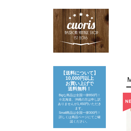
【送料について】
10,000円以上
お買い上げで
送料無料！
Bigな商品は全国一律850円！
※北海道、沖縄の方は申し訳
ありませんが1,450円いただき
ます。
Small商品は全国一律300円！
詳しくは商品ページにてご確
認ください。