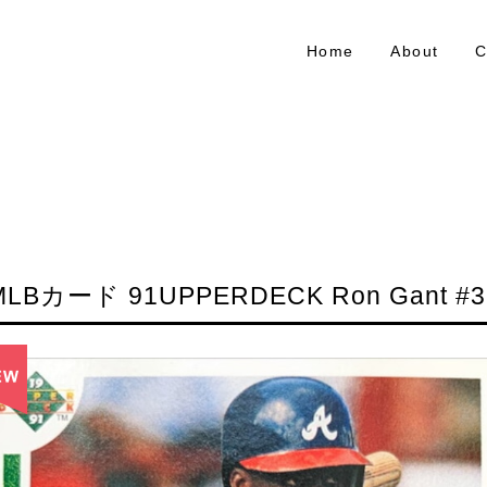
Home
About
C
MLBカード 91UPPERDECK Ron Gant #3