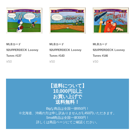
MLBカード
MLBカード
MLBカード
92UPPERDECK Looney
92UPPERDECK Looney
92UPPERDECK Looney
Tunes #137
Tunes #143
Tunes #146
¥50
¥50
¥50
【送料について】
10,000円以上
お買い上げで
送料無料！
Bigな商品は全国一律850円！
※北海道、沖縄の方は申し訳ありませんが1,450円いただきます。
Small商品は全国一律300円！
詳しくは商品ページにてご確認ください。