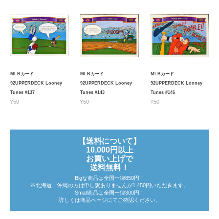
MLBカード
MLBカード
MLBカード
92UPPERDECK Looney
92UPPERDECK Looney
92UPPERDECK Looney
Tunes #137
Tunes #143
Tunes #146
¥50
¥50
¥50
【送料について】
10,000円以上
お買い上げで
送料無料！
Bigな商品は全国一律850円！
※北海道、沖縄の方は申し訳ありませんが1,450円いただきます。
Small商品は全国一律300円！
詳しくは商品ページにてご確認ください。