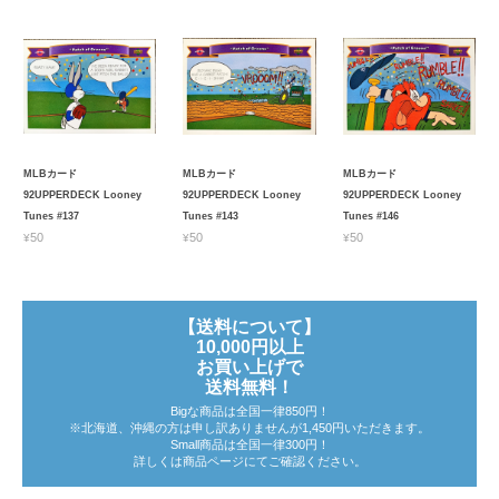
MLBカード
MLBカード
MLBカード
92UPPERDECK Looney
92UPPERDECK Looney
92UPPERDECK Looney
Tunes #137
Tunes #143
Tunes #146
¥50
¥50
¥50
【送料について】
10,000円以上
お買い上げで
送料無料！
Bigな商品は全国一律850円！
※北海道、沖縄の方は申し訳ありませんが1,450円いただきます。
Small商品は全国一律300円！
詳しくは商品ページにてご確認ください。