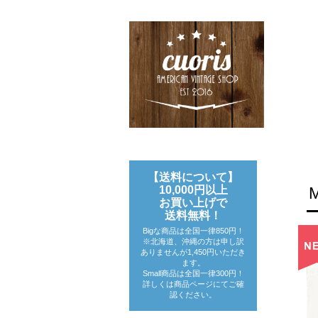
【送料について】
10,000円以上
お買い上げで
送料無料！
Bigな商品は全国一律850円！
※北海道、沖縄の方は申し訳
ありませんが1,450円いただき
ます。
Small商品は全国一律300円！
詳しくは商品ページにてご確
認ください。