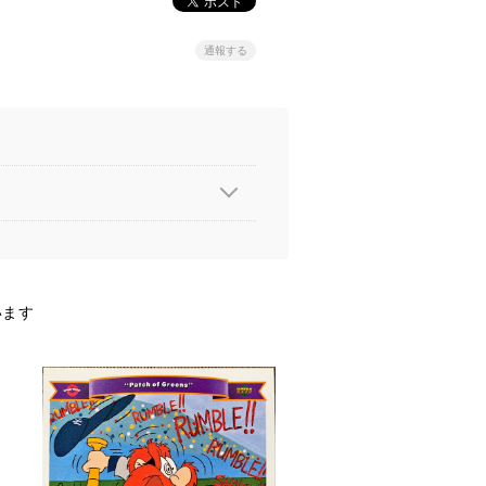
通報する
います