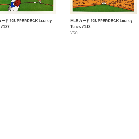
ード 92UPPERDECK Looney
MLBカード 92UPPERDECK Looney
 #137
Tunes #143
¥50