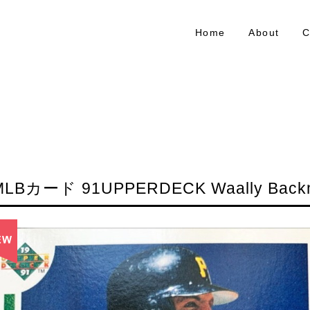
Home
About
C
MLBカード 91UPPERDECK Waally Backm