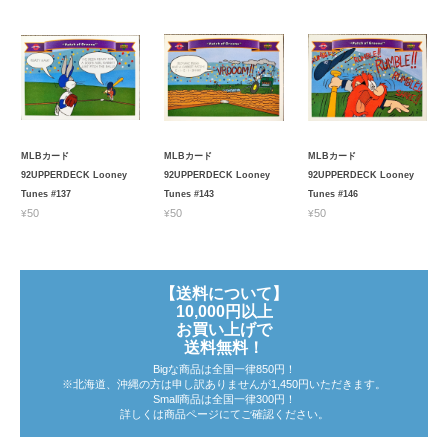
MLBカード
MLBカード
MLBカード
92UPPERDECK Looney
92UPPERDECK Looney
92UPPERDECK Looney
Tunes #137
Tunes #143
Tunes #146
¥50
¥50
¥50
【送料について】
10,000円以上
お買い上げで
送料無料！
Bigな商品は全国一律850円！
※北海道、沖縄の方は申し訳ありませんが1,450円いただきます。
Small商品は全国一律300円！
詳しくは商品ページにてご確認ください。