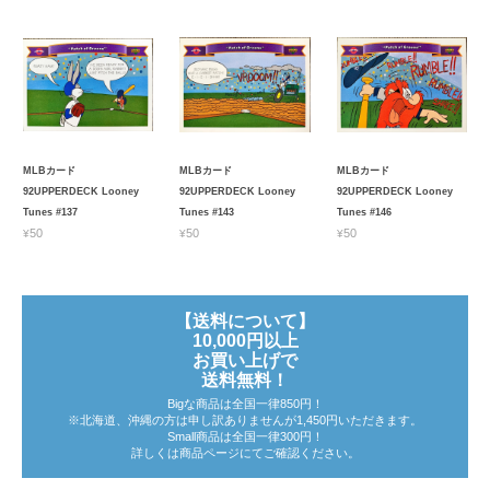
MLBカード
MLBカード
MLBカード
92UPPERDECK Looney
92UPPERDECK Looney
92UPPERDECK Looney
Tunes #137
Tunes #143
Tunes #146
¥50
¥50
¥50
【送料について】
10,000円以上
お買い上げで
送料無料！
Bigな商品は全国一律850円！
※北海道、沖縄の方は申し訳ありませんが1,450円いただきます。
Small商品は全国一律300円！
詳しくは商品ページにてご確認ください。