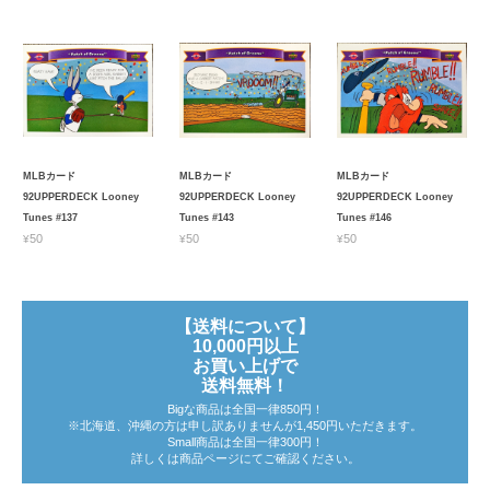
MLBカード
MLBカード
MLBカード
92UPPERDECK Looney
92UPPERDECK Looney
92UPPERDECK Looney
Tunes #137
Tunes #143
Tunes #146
¥50
¥50
¥50
【送料について】
10,000円以上
お買い上げで
送料無料！
Bigな商品は全国一律850円！
※北海道、沖縄の方は申し訳ありませんが1,450円いただきます。
Small商品は全国一律300円！
詳しくは商品ページにてご確認ください。