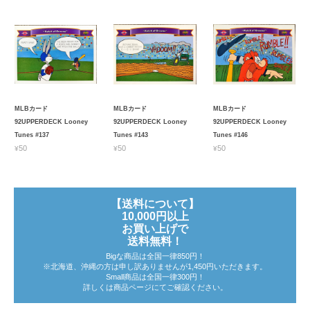
MLBカード
MLBカード
MLBカード
92UPPERDECK Looney
92UPPERDECK Looney
92UPPERDECK Looney
Tunes #137
Tunes #143
Tunes #146
¥50
¥50
¥50
【送料について】
10,000円以上
お買い上げで
送料無料！
Bigな商品は全国一律850円！
※北海道、沖縄の方は申し訳ありませんが1,450円いただきます。
Small商品は全国一律300円！
詳しくは商品ページにてご確認ください。