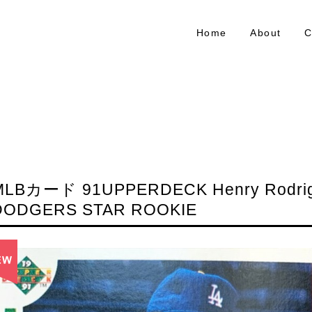
Home
About
C
MLBカード 91UPPERDECK Henry Rodrig
DODGERS STAR ROOKIE