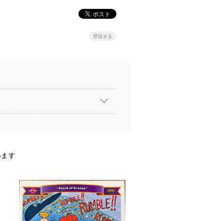
通報する
います