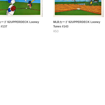
ード 92UPPERDECK Looney
MLBカード 92UPPERDECK Looney
 #137
Tunes #143
¥50