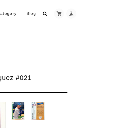
ategory
Blog
uez #021