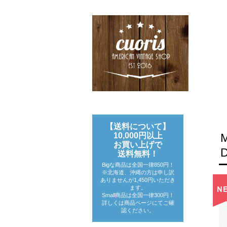
【送料について】
10,000円以上
お買い上げで
送料無料！
Bigな商品は全国一律850円！
※北海道、沖縄の方は申し訳
ありませんが1,450円いただき
ます。
Small商品は全国一律300円！
詳しくは商品ページにてご確
認ください。