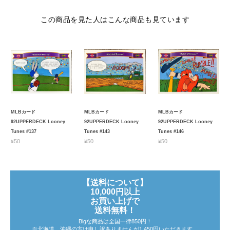
この商品を見た人はこんな商品も見ています
MLBカード
MLBカード
MLBカード
92UPPERDECK Looney
92UPPERDECK Looney
92UPPERDECK Looney
Tunes #137
Tunes #143
Tunes #146
¥50
¥50
¥50
【送料について】
10,000円以上
お買い上げで
送料無料！
Bigな商品は全国一律850円！
※北海道、沖縄の方は申し訳ありませんが1,450円いただきます。