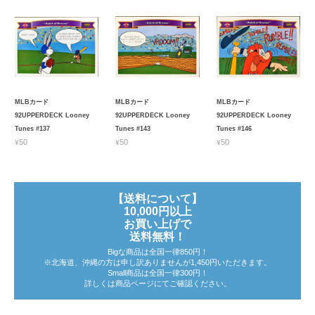
MLBカード
MLBカード
MLBカード
92UPPERDECK Looney
92UPPERDECK Looney
92UPPERDECK Looney
Tunes #137
Tunes #143
Tunes #146
¥50
¥50
¥50
【送料について】
10,000円以上
お買い上げで
送料無料！
Bigな商品は全国一律850円！
※北海道、沖縄の方は申し訳ありませんが1,450円いただきます。
Small商品は全国一律300円！
詳しくは商品ページにてご確認ください。