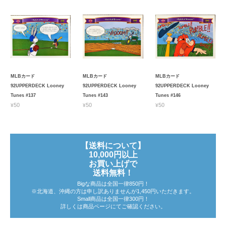
MLBカード
MLBカード
MLBカード
92UPPERDECK Looney
92UPPERDECK Looney
92UPPERDECK Looney
Tunes #137
Tunes #143
Tunes #146
¥50
¥50
¥50
【送料について】
10,000円以上
お買い上げで
送料無料！
Bigな商品は全国一律850円！
※北海道、沖縄の方は申し訳ありませんが1,450円いただきます。
Small商品は全国一律300円！
詳しくは商品ページにてご確認ください。