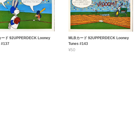
ード 92UPPERDECK Looney
MLBカード 92UPPERDECK Looney
 #137
Tunes #143
¥50