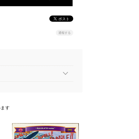
通報する
います