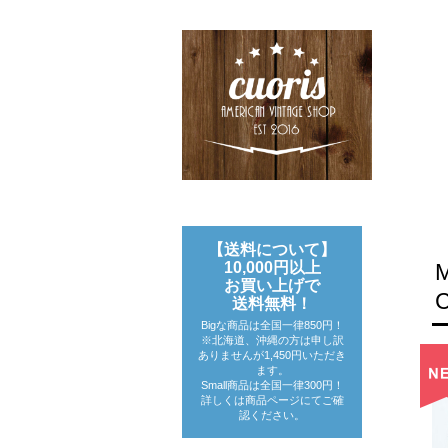
【送料について】
10,000円以上
お買い上げで
送料無料！
Bigな商品は全国一律850円！
※北海道、沖縄の方は申し訳
ありませんが1,450円いただき
ます。
Small商品は全国一律300円！
詳しくは商品ページにてご確
認ください。