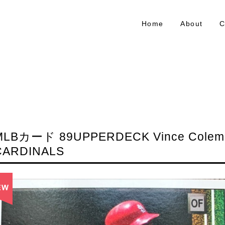
Home
About
C
MLBカード 89UPPERDECK Vince Colem
CARDINALS