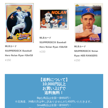
MLBカード
91UPPERDECK Baseball
MLBカード
MLBカード
Hero Nolan Ryan #18of18
91UPPERDECK Baseball
92UPPERDECK Nolan
¥150
Hero Nolan Ryan #16of18
Ryan #655 RANGERS
¥150
¥150
【送料について】
10,000円以上
お買い上げで
送料無料！
Bigな商品は全国一律850円！
※北海道、沖縄の方は申し訳ありませんが1,450円いただきます。
Small商品は全国一律300円！