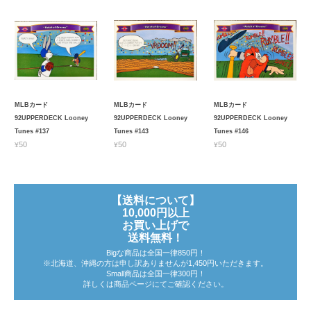
MLBカード
MLBカード
MLBカード
92UPPERDECK Looney
92UPPERDECK Looney
92UPPERDECK Looney
Tunes #137
Tunes #143
Tunes #146
¥50
¥50
¥50
【送料について】
10,000円以上
お買い上げで
送料無料！
Bigな商品は全国一律850円！
※北海道、沖縄の方は申し訳ありませんが1,450円いただきます。
Small商品は全国一律300円！
詳しくは商品ページにてご確認ください。