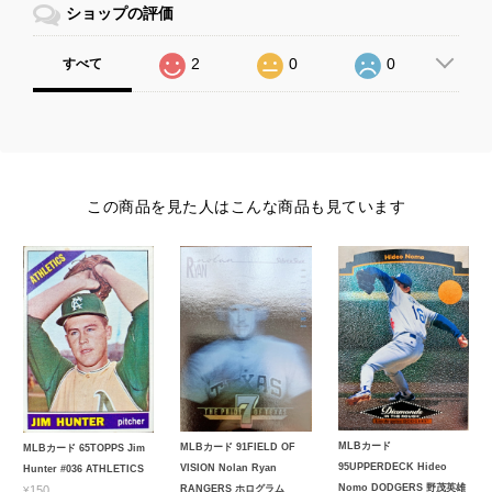
ショップの評価
2
0
0
すべて
この商品を見た人はこんな商品も見ています
MLBカード
MLBカード 91FIELD OF
MLBカード 65TOPPS Jim
95UPPERDECK Hideo
VISION Nolan Ryan
Hunter #036 ATHLETICS
Nomo DODGERS 野茂英雄
¥150
RANGERS ホログラム