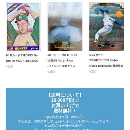
MLBカード
MLBカード 91FIELD OF
MLBカード 65TOPPS Jim
95UPPERDECK Hideo
VISION Nolan Ryan
Hunter #036 ATHLETICS
Nomo DODGERS 野茂英雄
¥150
RANGERS ホログラム
¥250
¥150
【送料について】
10,000円以上
お買い上げで
送料無料！
Bigな商品は全国一律850円！
※北海道、沖縄の方は申し訳ありませんが1,450円いただきます。
Small商品は全国一律300円！