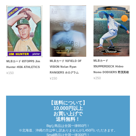
MLBカード
MLBカード 91FIELD OF
MLBカード 65TOPPS Jim
95UPPERDECK Hideo
VISION Nolan Ryan
Hunter #036 ATHLETICS
Nomo DODGERS 野茂英雄
¥150
RANGERS ホログラム
¥250
¥150
【送料について】
10,000円以上
お買い上げで
送料無料！
Bigな商品は全国一律850円！
※北海道、沖縄の方は申し訳ありませんが1,450円いただきます。
Small商品は全国一律300円！