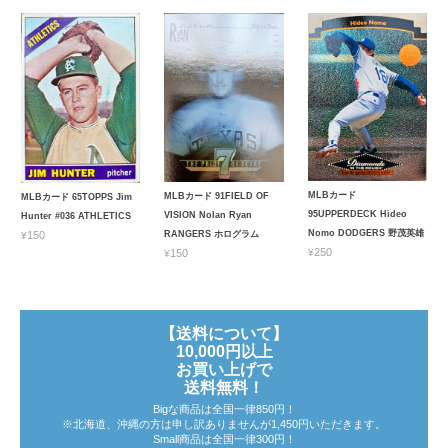
MLBカード
MLBカード 91FIELD OF
MLBカード 65TOPPS Jim
95UPPERDECK Hideo
VISION Nolan Ryan
Hunter #036 ATHLETICS
Nomo DODGERS 野茂英雄
¥150
RANGERS ホログラム
¥250
¥150
【送料について】
10,000円以上
お買い上げで
送料無料！
Bigな商品は全国一律850円！
※北海道、沖縄の方は申し訳ありませんが1,450円いただきます。
Small商品は全国一律300円！