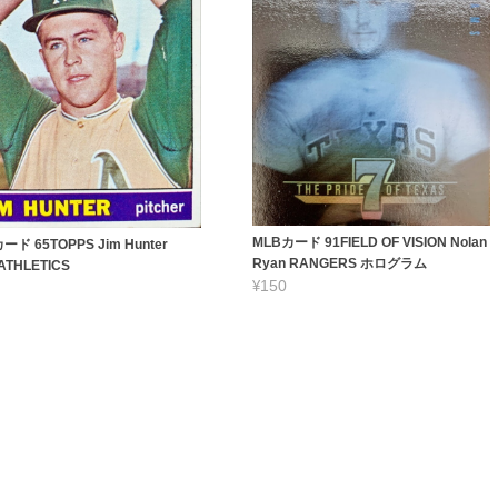
MLBカード 91FIELD OF VISION Nolan
ード 65TOPPS Jim Hunter
Ryan RANGERS ホログラム
 ATHLETICS
¥150