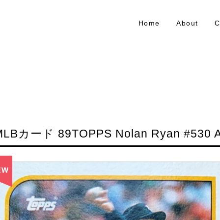
Home
About
C
MLBカード 89TOPPS Nolan Ryan #530 