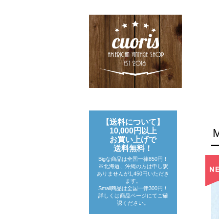
【送料について】
10,000円以上
お買い上げで
送料無料！
Bigな商品は全国一律850円！
※北海道、沖縄の方は申し訳
ありませんが1,450円いただき
ます。
Small商品は全国一律300円！
詳しくは商品ページにてご確
認ください。