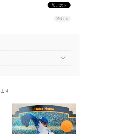
通報する
います