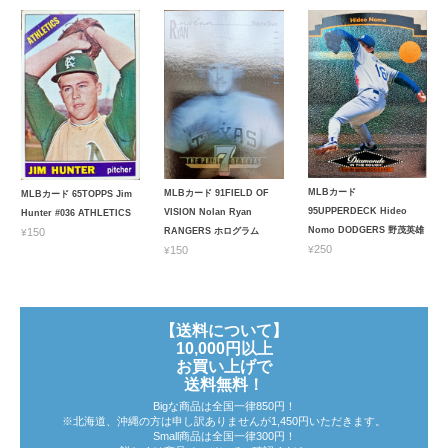
MLBカード
MLBカード 91FIELD OF
MLBカード 65TOPPS Jim
95UPPERDECK Hideo
VISION Nolan Ryan
Hunter #036 ATHLETICS
Nomo DODGERS 野茂英雄
¥150
RANGERS ホログラム
¥250
¥150
【送料について】
10,000円以上
お買い上げで
送料無料！
Bigな商品は全国一律850円！
※北海道、沖縄の方は申し訳ありませんが1,450円いただきます。
Small商品は全国一律300円！