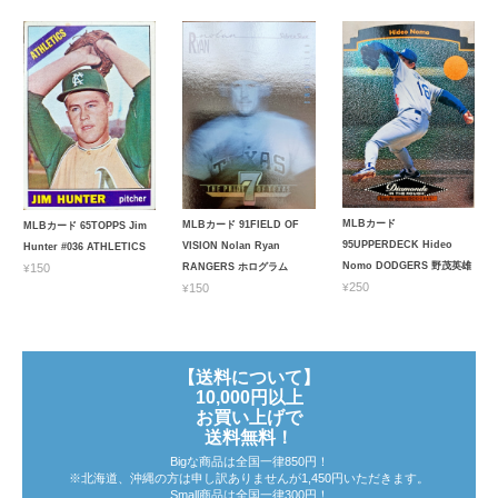
MLBカード
MLBカード 91FIELD OF
MLBカード 65TOPPS Jim
95UPPERDECK Hideo
VISION Nolan Ryan
Hunter #036 ATHLETICS
Nomo DODGERS 野茂英雄
¥150
RANGERS ホログラム
¥250
¥150
【送料について】
10,000円以上
お買い上げで
送料無料！
Bigな商品は全国一律850円！
※北海道、沖縄の方は申し訳ありませんが1,450円いただきます。
Small商品は全国一律300円！