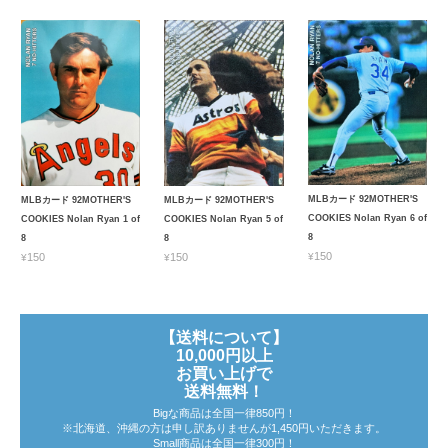
MLBカード 92MOTHER'S
MLBカード 92MOTHER'S
MLBカード 92MOTHER'S
COOKIES Nolan Ryan 6 of
COOKIES Nolan Ryan 5 of
COOKIES Nolan Ryan 1 of
8
8
8
¥150
¥150
¥150
【送料について】
10,000円以上
お買い上げで
送料無料！
Bigな商品は全国一律850円！
※北海道、沖縄の方は申し訳ありませんが1,450円いただきます。
Small商品は全国一律300円！