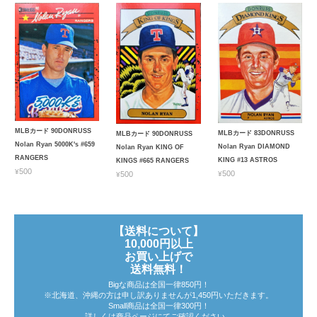
MLBカード 90DONRUSS
MLBカード 83DONRUSS
MLBカード 90DONRUSS
Nolan Ryan 5000K's #659
Nolan Ryan DIAMOND
Nolan Ryan KING OF
RANGERS
KING #13 ASTROS
KINGS #665 RANGERS
¥500
¥500
¥500
【送料について】
10,000円以上
お買い上げで
送料無料！
Bigな商品は全国一律850円！
※北海道、沖縄の方は申し訳ありませんが1,450円いただきます。
Small商品は全国一律300円！
詳しくは商品ページにてご確認ください。