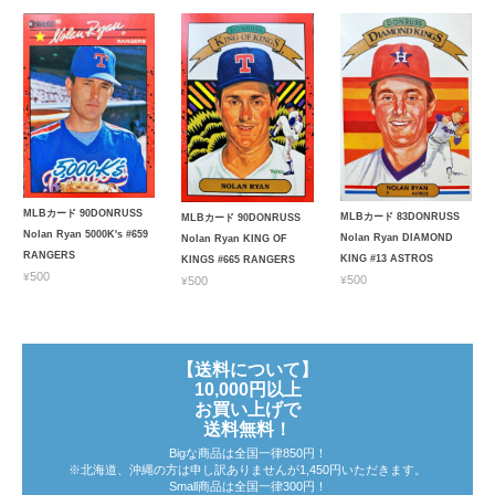
MLBカード 90DONRUSS
MLBカード 83DONRUSS
MLBカード 90DONRUSS
Nolan Ryan 5000K's #659
Nolan Ryan DIAMOND
Nolan Ryan KING OF
RANGERS
KING #13 ASTROS
KINGS #665 RANGERS
¥500
¥500
¥500
【送料について】
10,000円以上
お買い上げで
送料無料！
Bigな商品は全国一律850円！
※北海道、沖縄の方は申し訳ありませんが1,450円いただきます。
Small商品は全国一律300円！