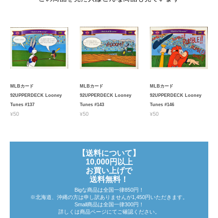
MLBカード
MLBカード
MLBカード
92UPPERDECK Looney
92UPPERDECK Looney
92UPPERDECK Looney
Tunes #137
Tunes #143
Tunes #146
¥50
¥50
¥50
【送料について】
10,000円以上
お買い上げで
送料無料！
Bigな商品は全国一律850円！
※北海道、沖縄の方は申し訳ありませんが1,450円いただきます。
Small商品は全国一律300円！
詳しくは商品ページにてご確認ください。