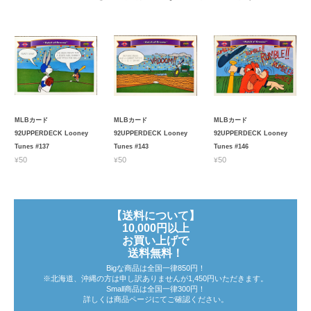
MLBカード
MLBカード
MLBカード
92UPPERDECK Looney
92UPPERDECK Looney
92UPPERDECK Looney
Tunes #137
Tunes #143
Tunes #146
¥50
¥50
¥50
【送料について】
10,000円以上
お買い上げで
送料無料！
Bigな商品は全国一律850円！
※北海道、沖縄の方は申し訳ありませんが1,450円いただきます。
Small商品は全国一律300円！
詳しくは商品ページにてご確認ください。