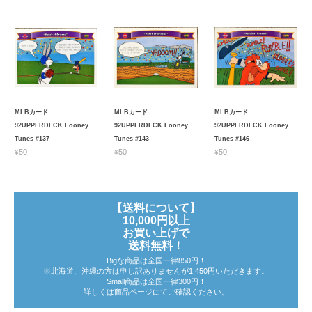
MLBカード
MLBカード
MLBカード
92UPPERDECK Looney
92UPPERDECK Looney
92UPPERDECK Looney
Tunes #137
Tunes #143
Tunes #146
¥50
¥50
¥50
【送料について】
10,000円以上
お買い上げで
送料無料！
Bigな商品は全国一律850円！
※北海道、沖縄の方は申し訳ありませんが1,450円いただきます。
Small商品は全国一律300円！
詳しくは商品ページにてご確認ください。