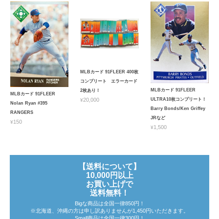
MLBカード 91FLEER 400枚
コンプリート エラーカード
MLBカード 91FLEER
2枚あり！
MLBカード 91FLEER
ULTRA10枚コンプリート！
¥20,000
Nolan Ryan #395
Barry Bonds/Ken Griffey
RANGERS
JRなど
¥150
¥1,500
【送料について】
10,000円以上
お買い上げで
送料無料！
Bigな商品は全国一律850円！
※北海道、沖縄の方は申し訳ありませんが1,450円いただきます。
Small商品は全国一律300円！