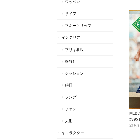
ワッペン
サイフ
マネークリップ
インテリア
ブリキ看板
壁飾り
クッション
絵皿
ランプ
ファン
MLBカ
#395
人形
¥150
キャラクター