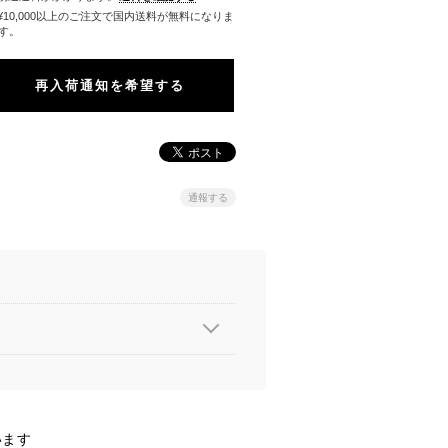
料になりま
す。
再入荷通知を希望する
通報する
います