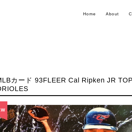
Home
About
C
MLBカード 93FLEER Cal Ripken JR TOP
ORIOLES