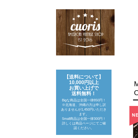
【送料について】
10,000円以上
お買い上げで
送料無料！
Bigな商品は全国一律850円！
※北海道、沖縄の方は申し訳
ありませんが1,450円いただき
ます。
Small商品は全国一律300円！
詳しくは商品ページにてご確
認ください。