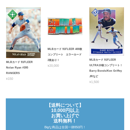
MLBカード 91FLEER 400枚
コンプリート エラーカード
MLBカード 91FLEER
2枚あり！
MLBカード 91FLEER
ULTRA10枚コンプリート！
¥20,000
Nolan Ryan #395
Barry Bonds/Ken Griffey
RANGERS
JRなど
¥150
¥1,500
【送料について】
10,000円以上
お買い上げで
送料無料！
Bigな商品は全国一律850円！