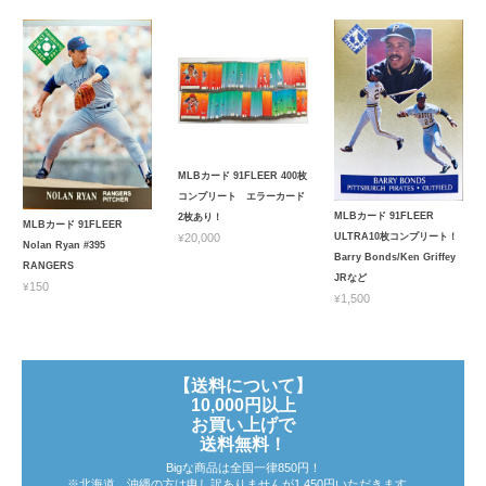
MLBカード 91FLEER 400枚
コンプリート エラーカード
MLBカード 91FLEER
2枚あり！
MLBカード 91FLEER
ULTRA10枚コンプリート！
¥20,000
Nolan Ryan #395
Barry Bonds/Ken Griffey
RANGERS
JRなど
¥150
¥1,500
【送料について】
10,000円以上
お買い上げで
送料無料！
Bigな商品は全国一律850円！
※北海道、沖縄の方は申し訳ありませんが1,450円いただきます。