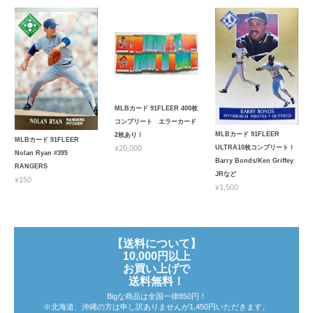
MLBカード 91FLEER 400枚
コンプリート エラーカード
MLBカード 91FLEER
2枚あり！
MLBカード 91FLEER
ULTRA10枚コンプリート！
¥20,000
Nolan Ryan #395
Barry Bonds/Ken Griffey
RANGERS
JRなど
¥150
¥1,500
【送料について】
10,000円以上
お買い上げで
送料無料！
Bigな商品は全国一律850円！
※北海道、沖縄の方は申し訳ありませんが1,450円いただきます。