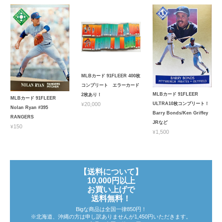
MLBカード 91FLEER 400枚
コンプリート エラーカード
MLBカード 91FLEER
2枚あり！
MLBカード 91FLEER
ULTRA10枚コンプリート！
¥20,000
Nolan Ryan #395
Barry Bonds/Ken Griffey
RANGERS
JRなど
¥150
¥1,500
【送料について】
10,000円以上
お買い上げで
送料無料！
Bigな商品は全国一律850円！
※北海道、沖縄の方は申し訳ありませんが1,450円いただきます。