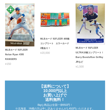
MLBカード 91FLEER 400枚
コンプリート エラーカード
MLBカード 91FLEER
2枚あり！
MLBカード 91FLEER
ULTRA10枚コンプリート！
¥20,000
Nolan Ryan #395
Barry Bonds/Ken Griffey
RANGERS
JRなど
¥150
¥1,500
【送料について】
10,000円以上
お買い上げで
送料無料！
Bigな商品は全国一律850円！
※北海道、沖縄の方は申し訳ありませんが1,450円いただきます。