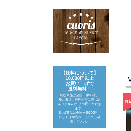
【送料について】
10,000円以上
お買い上げで
送料無料！
Bigな商品は全国一律850円！
※北海道、沖縄の方は申し訳
ありませんが1,450円いただき
ます。
Small商品は全国一律300円！
詳しくは商品ページにてご確
認ください。