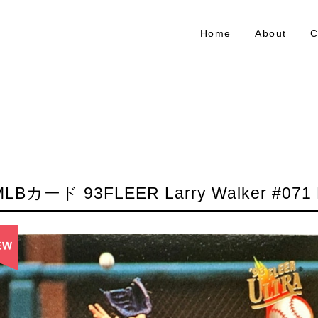
Home
About
C
MLBカード 93FLEER Larry Walker #071