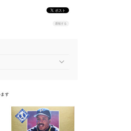
通報する
います