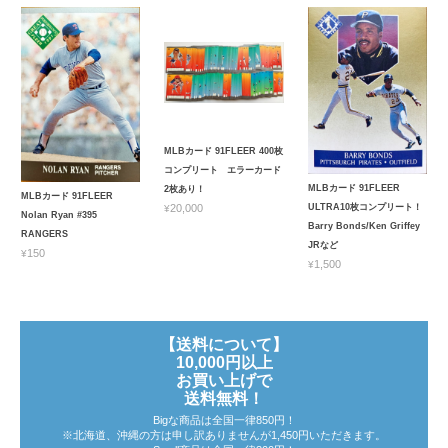
MLBカード 91FLEER 400枚
コンプリート エラーカード
MLBカード 91FLEER
2枚あり！
MLBカード 91FLEER
ULTRA10枚コンプリート！
¥20,000
Nolan Ryan #395
Barry Bonds/Ken Griffey
RANGERS
JRなど
¥150
¥1,500
【送料について】
10,000円以上
お買い上げで
送料無料！
Bigな商品は全国一律850円！
※北海道、沖縄の方は申し訳ありませんが1,450円いただきます。