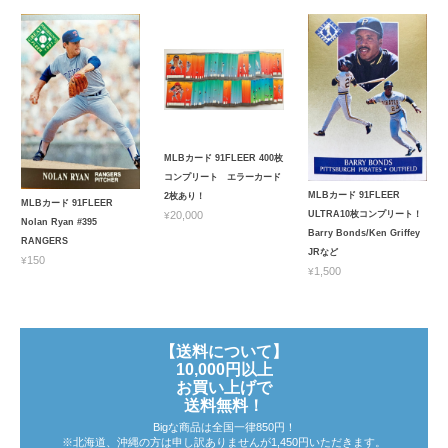
MLBカード 91FLEER 400枚
コンプリート エラーカード
MLBカード 91FLEER
2枚あり！
MLBカード 91FLEER
ULTRA10枚コンプリート！
¥20,000
Nolan Ryan #395
Barry Bonds/Ken Griffey
RANGERS
JRなど
¥150
¥1,500
【送料について】
10,000円以上
お買い上げで
送料無料！
Bigな商品は全国一律850円！
※北海道、沖縄の方は申し訳ありませんが1,450円いただきます。